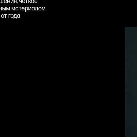
шения, четкое
ным материалом.
от года